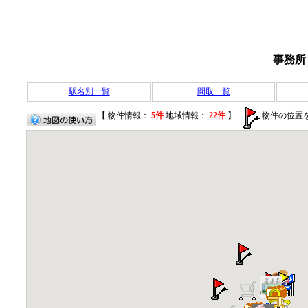
事務所
駅名別一覧
間取一覧
【 物件情報：
5件
地域情報：
22件
】
物件の位置