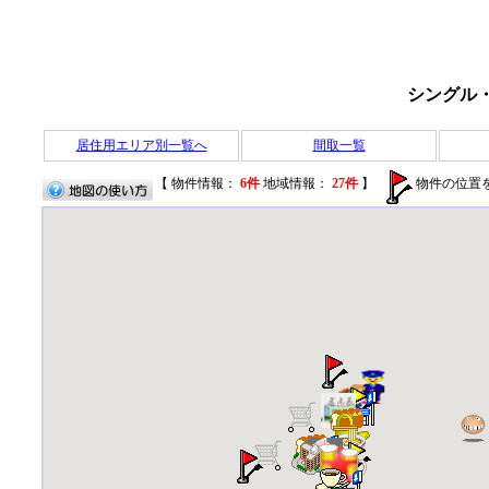
シングル
居住用エリア別一覧へ
間取一覧
【 物件情報：
6件
地域情報：
27件
】
物件の位置