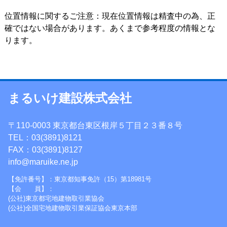
位置情報に関するご注意：現在位置情報は精査中の為、正
確ではない場合があります。あくまで参考程度の情報とな
ります。
まるいけ建設株式会社
〒110-0003 東京都台東区根岸５丁目２３番８号
TEL：03(3891)8121
FAX：03(3891)8127
info@maruike.ne.jp
【免許番号】：東京都知事免許（15）第18981号
【会 員】：
(公社)東京都宅地建物取引業協会
(公社)全国宅地建物取引業保証協会東京本部