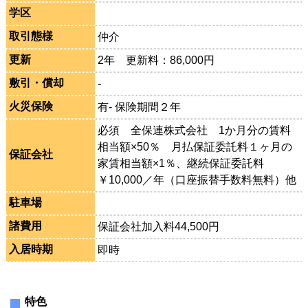
学区
取引態様
仲介
更新
2年 更新料：86,000円
敷引・償却
-
火災保険
有- 保険期間２年
必須 全保連株式会社 1か月分の賃料
相当額×50％ 月払保証委託料１ヶ月の
保証会社
家賃相当額×1％、継続保証委託料
￥10,000／年（口座振替手数料無料）他
駐車場
諸費用
保証会社加入料44,500円
入居時期
即時
特色