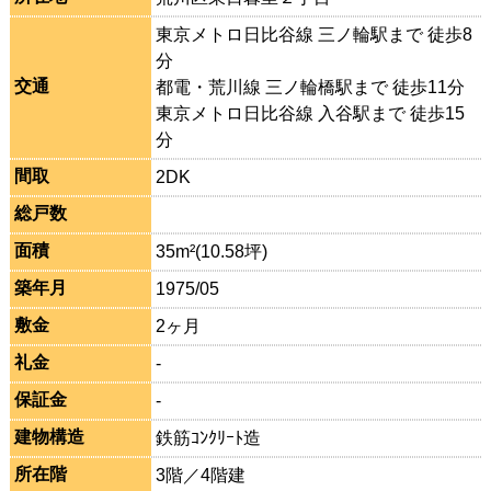
東京メトロ日比谷線 三ノ輪駅まで 徒歩8
分
交通
都電・荒川線 三ノ輪橋駅まで 徒歩11分
東京メトロ日比谷線 入谷駅まで 徒歩15
分
間取
2DK
総戸数
面積
35m²(10.58坪)
築年月
1975/05
敷金
2ヶ月
礼金
-
保証金
-
建物構造
鉄筋ｺﾝｸﾘｰﾄ造
所在階
3階／4階建