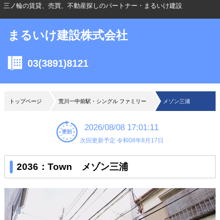
三ノ輪の賃貸、売買、不動産探しのパートナー・まるいけ建設
まるいけ建設株式会社
03(3891)8121
トップページ
荒川一中前駅・シングル ファミリー
メゾン三浦
2026/08/08 17:01:11
次回更新予定 令和08年8月17日
2036：Town メゾン三浦