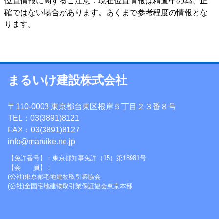
位置情報に関するご注意：現在位置情報は精査中の為、正
確ではない場合があります。あくまで参考程度の情報とな
ります。
まるいけ建設株式会社
〒110-0003 東京都台東区根岸５丁目２３番８号
TEL：03(3891)8121
FAX：03(3891)8127
info@maruike.ne.jp
【免許番号】：東京都知事免許（15）第18981号
【会 員】：
(公社)東京都宅地建物取引業協会
(公社)全国宅地建物取引業保証協会東京本部