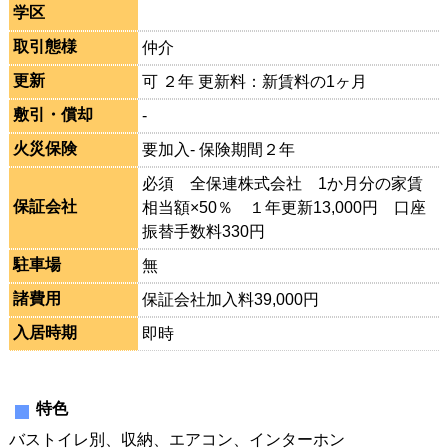
学区
取引態様
仲介
更新
可 ２年 更新料：新賃料の1ヶ月
敷引・償却
-
火災保険
要加入- 保険期間２年
必須 全保連株式会社 1か月分の家賃
保証会社
相当額×50％ １年更新13,000円 口座
振替手数料330円
駐車場
無
諸費用
保証会社加入料39,000円
入居時期
即時
特色
バストイレ別、収納、エアコン、インターホン