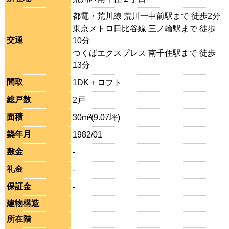
都電・荒川線 荒川一中前駅まで 徒歩2分
東京メトロ日比谷線 三ノ輪駅まで 徒歩
交通
10分
つくばエクスプレス 南千住駅まで 徒歩
13分
間取
1DK＋ロフト
総戸数
2戸
面積
30m²(9.07坪)
築年月
1982/01
敷金
-
礼金
-
保証金
-
建物構造
所在階