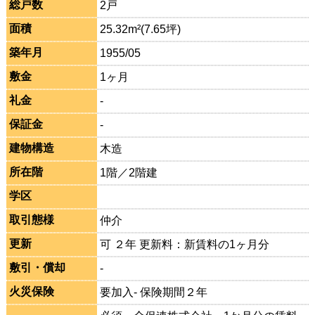
総戸数
2戸
面積
25.32m²(7.65坪)
築年月
1955/05
敷金
1ヶ月
礼金
-
保証金
-
建物構造
木造
所在階
1階／2階建
学区
取引態様
仲介
更新
可 ２年 更新料：新賃料の1ヶ月分
敷引・償却
-
火災保険
要加入- 保険期間２年