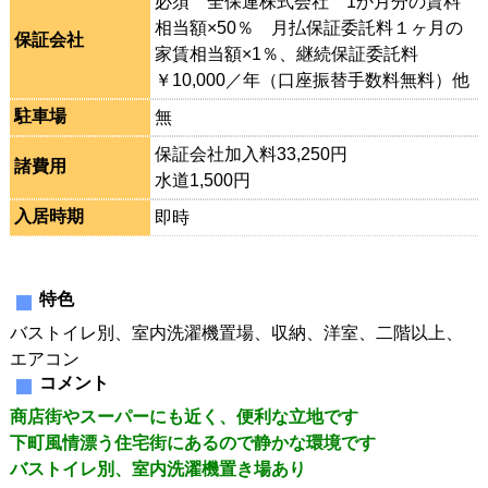
必須 全保連株式会社 1か月分の賃料
相当額×50％ 月払保証委託料１ヶ月の
保証会社
家賃相当額×1％、継続保証委託料
￥10,000／年（口座振替手数料無料）他
駐車場
無
保証会社加入料33,250円
諸費用
水道1,500円
入居時期
即時
特色
バストイレ別、室内洗濯機置場、収納、洋室、二階以上、
エアコン
コメント
商店街やスーパーにも近く、便利な立地です
下町風情漂う住宅街にあるので静かな環境です
バストイレ別、室内洗濯機置き場あり