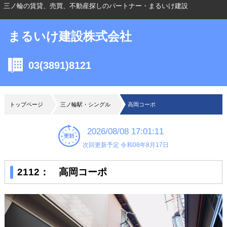
三ノ輪の賃貸、売買、不動産探しのパートナー・まるいけ建設
まるいけ建設株式会社
03(3891)8121
トップページ
三ノ輪駅・シングル
高岡コーポ
2026/08/08 17:01:11
次回更新予定 令和08年8月17日
2112： 高岡コーポ