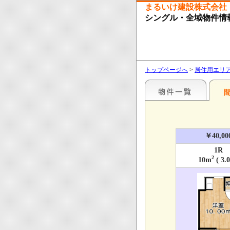
まるいけ建設株式会社
シングル・全域物件情
トップページへ
>
居住用エリ
￥40,00
1R
2
10m
( 3.