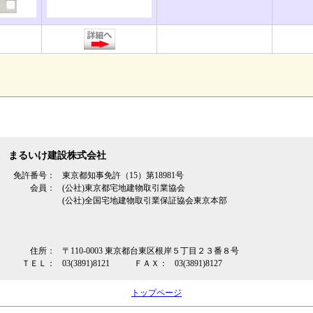
まるいけ建設株式会社
免許番号：
東京都知事免許（15）第18981号
会員：
(公社)東京都宅地建物取引業協会
(公社)全国宅地建物取引業保証協会東京本部
住所：
〒110-0003 東京都台東区根岸５丁目２３番８号
ＴＥＬ：
03(3891)8121
ＦＡＸ：
03(3891)8127
トップページ