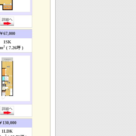
￥67,000
1SK
2
m
( 7.26坪 )
￥130,000
1LDK
2