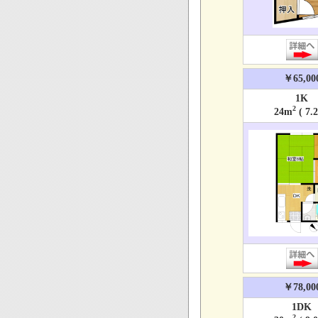
￥65,00
1K
2
24m
( 7.
￥78,00
1DK
2