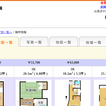
令和
次回
報
お急ぎの
ア別一覧へ
> 物件情報
0
￥53,700
￥63,000
1K
1K
2
2
02坪 )
20.1m
( 6.08坪 )
18.2m
( 5.5坪 )
25.