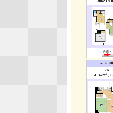
30m
( 9.
￥140,00
2K
2
41.47m
( 1