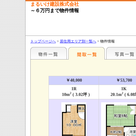
まるいけ建設株式会社
～６万円まで物件情報
トップページへ
>
居住用エリア別一覧へ
> 物件情報
￥40,000
￥53,700
1R
1K
2
2
10m
( 3.02坪 )
20.1m
( 6.08