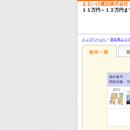
まるいけ建設株式会社
１１万円～１２万円ま
トップページへ
>
居住用エリ
物件番号
間取画像
1973