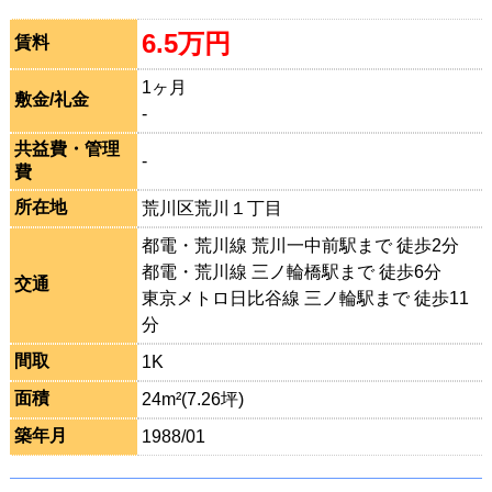
6.5万円
賃料
1ヶ月
敷金/礼金
-
共益費・管理
-
費
所在地
荒川区荒川１丁目
都電・荒川線 荒川一中前駅まで 徒歩2分
都電・荒川線 三ノ輪橋駅まで 徒歩6分
交通
東京メトロ日比谷線 三ノ輪駅まで 徒歩11
分
間取
1K
面積
24m²(7.26坪)
築年月
1988/01