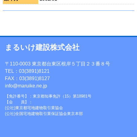
まるいけ建設株式会社
〒110-0003 東京都台東区根岸５丁目２３番８号
TEL：03(3891)8121
FAX：03(3891)8127
info@maruike.ne.jp
【免許番号】：東京都知事免許（15）第18981号
【会 員】：
(公社)東京都宅地建物取引業協会
(公社)全国宅地建物取引業保証協会東京本部