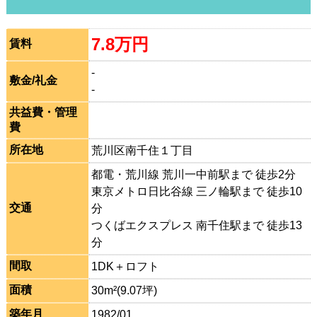
7.8万円
賃料
-
敷金/礼金
-
共益費・管理
費
所在地
荒川区南千住１丁目
都電・荒川線 荒川一中前駅まで 徒歩2分
東京メトロ日比谷線 三ノ輪駅まで 徒歩10
交通
分
つくばエクスプレス 南千住駅まで 徒歩13
分
間取
1DK＋ロフト
面積
30m²(9.07坪)
築年月
1982/01