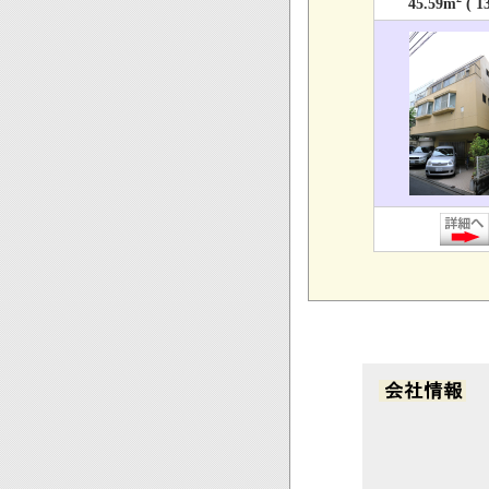
45.59m
( 1