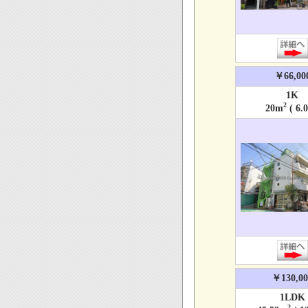
￥66,00
1K
2
20m
( 6.
￥130,00
1LDK
2