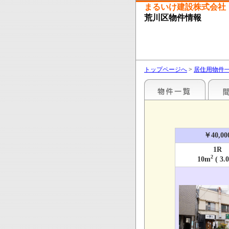
まるいけ建設株式会社
荒川区物件情報
トップページへ
>
居住用物件
￥40,00
1R
2
10m
( 3.