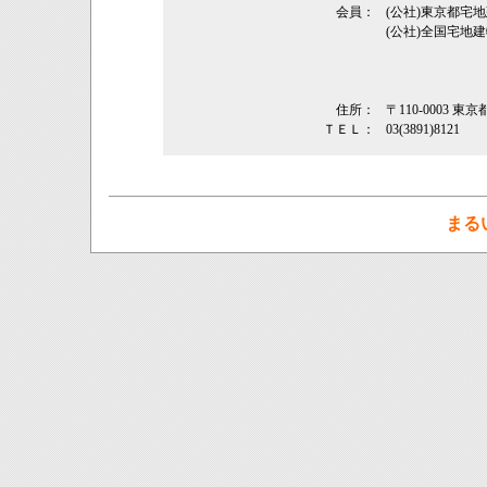
会員：
(公社)東京都
(公社)全国宅地
住所：
〒110-0003
ＴＥＬ：
03(3891)8121
まる