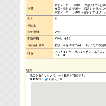
東京メトロ日比谷線 三ノ輪駅まで 徒歩8
交通
都電・荒川線 荒川一中前駅まで 徒歩10
東京メトロ日比谷線 入谷駅まで 徒歩15
向き
南
保証金
契約期間
２年
間取詳細
和6.0、洋6.0
保証会社詳細
必須 全保連株式会社 1か月分の家賃相当額
バストイレ別、ガスキッチン、エアコン
特色
バス、BS
地図
地図を右クリックでルート検索が可能です。
移動方法：
徒歩
車