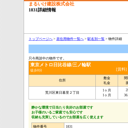
まるいけ建設株式会社
1831詳細情報
トップページへ
>
居住用物件一覧へ
>
駅名別一覧
> 物件詳細
只今商談中の物件です。
東京メトロ日比谷線/三ノ輪駅
[賃料]
徒歩8分
敷金
間
住所
礼金
2
1ヶ月
荒川区東日暮里２丁目
1ヶ月
36
静かな環境で日当たり良好のお部屋です
お子様のいるご家庭でも安心です
収納も充実しているのでお部屋を広く使えます
物件番号
1831