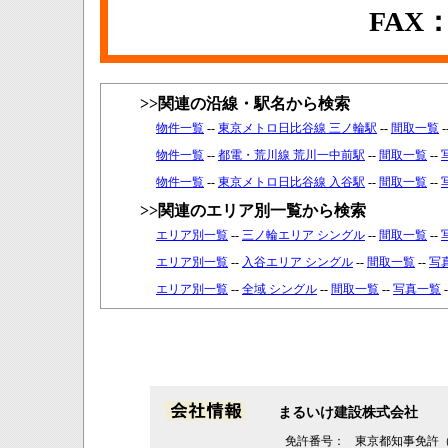
FAX：0
>>関連の沿線・駅名から検索
物件一覧
--
東京メトロ日比谷線 三ノ輪駅
--
間取一覧
-
物件一覧
--
都電・荒川線 荒川一中前駅
--
間取一覧
--
物件一覧
--
東京メトロ日比谷線 入谷駅
--
間取一覧
--
>>関連のエリア別一覧から検索
エリア別一覧
--
三ノ輪エリア シングル
--
間取一覧
--
エリア別一覧
--
入谷エリア シングル
--
間取一覧
--
写
エリア別一覧
--
全域 シングル
--
間取一覧
--
写真一覧
まるいけ建設株式会社
免許番号：
東京都知事免許（1