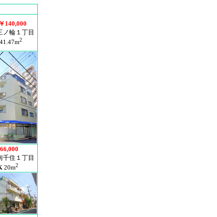
￥140,000
三ノ輪１丁目
2
41.47m
66,000
南千住１丁目
2
K
20m